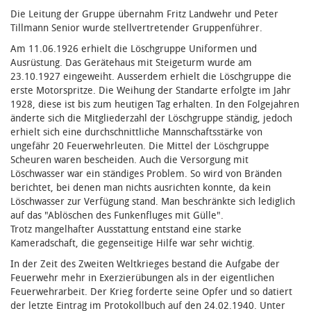
Die Leitung der Gruppe übernahm Fritz Landwehr und Peter
Tillmann Senior wurde stellvertretender Gruppenführer.
Am 11.06.1926 erhielt die Löschgruppe Uniformen und
Ausrüstung. Das Gerätehaus mit Steigeturm wurde am
23.10.1927 eingeweiht. Ausserdem erhielt die Löschgruppe die
erste Motorspritze. Die Weihung der Standarte erfolgte im Jahr
1928, diese ist bis zum heutigen Tag erhalten. In den Folgejahren
änderte sich die Mitgliederzahl der Löschgruppe ständig, jedoch
erhielt sich eine durchschnittliche Mannschaftsstärke von
ungefähr 20 Feuerwehrleuten. Die Mittel der Löschgruppe
Scheuren waren bescheiden. Auch die Versorgung mit
Löschwasser war ein ständiges Problem. So wird von Bränden
berichtet, bei denen man nichts ausrichten konnte, da kein
Löschwasser zur Verfügung stand. Man beschränkte sich lediglich
auf das "Ablöschen des Funkenfluges mit Gülle".
Trotz mangelhafter Ausstattung entstand eine starke
Kameradschaft, die gegenseitige Hilfe war sehr wichtig.
In der Zeit des Zweiten Weltkrieges bestand die Aufgabe der
Feuerwehr mehr in Exerzierübungen als in der eigentlichen
Feuerwehrarbeit. Der Krieg forderte seine Opfer und so datiert
der letzte Eintrag im Protokollbuch auf den 24.02.1940. Unter