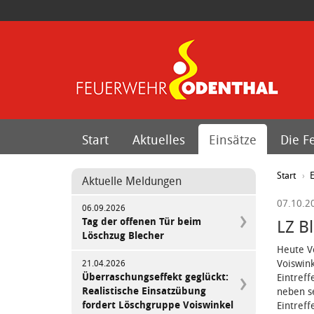
Start
Aktuelles
Einsätze
Die F
Start
E
Aktuelle Meldungen
07.10.2
06.09.2026
Tag der offenen Tür beim
LZ Bl
Löschzug Blecher
Heute V
Voiswink
21.04.2026
Überraschungseffekt geglückt:
Eintreff
Realistische Einsatzübung
neben se
fordert Löschgruppe Voiswinkel
Eintreff