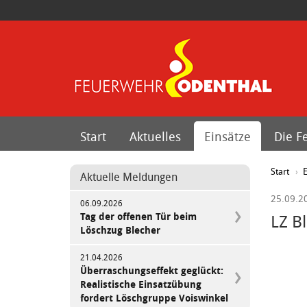
Start
Aktuelles
Einsätze
Die F
Start
E
Aktuelle Meldungen
25.09.2
06.09.2026
Tag der offenen Tür beim
LZ B
Löschzug Blecher
21.04.2026
Überraschungseffekt geglückt:
Realistische Einsatzübung
fordert Löschgruppe Voiswinkel