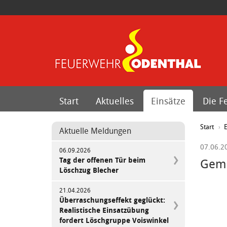
Start
Aktuelles
Einsätze
Die F
Start
E
Aktuelle Meldungen
07.06.2
06.09.2026
Tag der offenen Tür beim
Geme
Löschzug Blecher
21.04.2026
Überraschungseffekt geglückt:
Realistische Einsatzübung
fordert Löschgruppe Voiswinkel