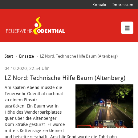
Kontakt
Impressum
Start
Einsätze
LZ Nord: Technische Hilfe Baum (Altenberg)
04.10.2020, 22:54 Uhr
LZ Nord: Technische Hilfe Baum (Altenberg)
Am späten Abend musste die
Feuerwehr Odenthal nochmal
zu einem Einsatz
ausrücken.
Ein Baum war in
Höhe des Wanderparkplatzes
quer über die Altenberger
Dom Straße gestürzt. Er wurde
mittels Kettensäge zerkleinert
und beiseite geschafft. Anschließend wurde die Fahrbahn