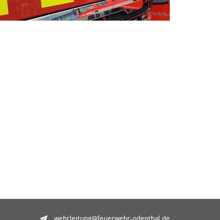
wehrleitung@feuerwehr-odenthal.de