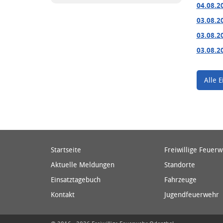
04.08.2
03.08.2
03.08.2
03.08.2
Alle E
Startseite
Freiwillige Feuer
Aktuelle Meldungen
Standorte
Einsatztagebuch
Fahrzeuge
Kontakt
Jugendfeuerwehr