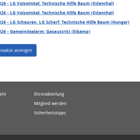
026
- LG Voiswinkel: Technische Hilfe Baum (Odenthal)
026
- LG Voiswinkel: Technische Hilfe Baum (Odenthal)
026
- LG Scheuren, LG Scherf: Technische Hilfe Baum (Hunger)
026
- Gemeindealarm: Gasaustritt (Eikamp)
insätze anzeigen
wehr
Ehrenabteilung
Mitglied werden
Sicherheitstipps