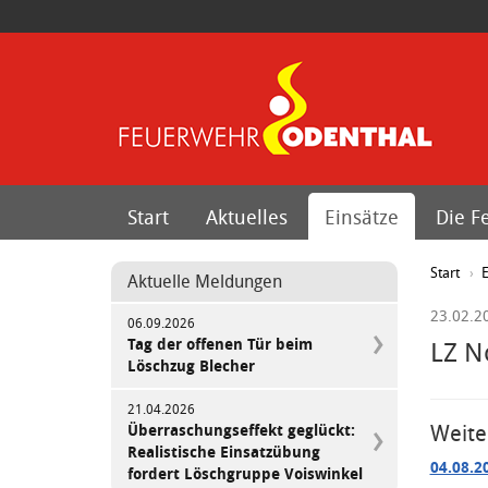
Start
Aktuelles
Einsätze
Die F
Start
E
Aktuelle Meldungen
23.02.2
06.09.2026
Tag der offenen Tür beim
LZ N
Löschzug Blecher
21.04.2026
Weite
Überraschungseffekt geglückt:
Realistische Einsatzübung
04.08.2
fordert Löschgruppe Voiswinkel